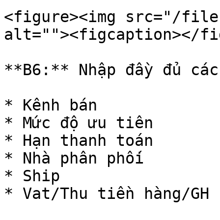
<figure><img src="/file
alt=""><figcaption></fi
**B6:** Nhập đầy đủ các
* Kênh bán

* Mức độ ưu tiên

* Hạn thanh toán

* Nhà phân phối

* Ship

* Vat/Thu tiền hàng/GH 