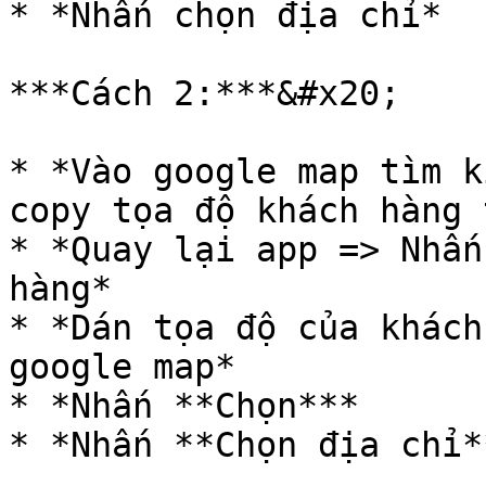
* *Nhấn chọn địa chỉ*

***Cách 2:***&#x20;

* *Vào google map tìm k
copy tọa độ khách hàng 
* *Quay lại app => Nhấn
hàng*

* *Dán tọa độ của khách
google map*

* *Nhấn **Chọn***

* *Nhấn **Chọn địa chỉ**