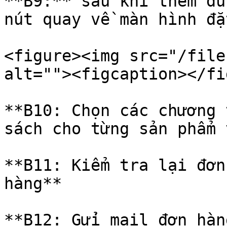
**B9:** sau khi thêm đủ
nút quay về màn hình đặ
<figure><img src="/file
alt=""><figcaption></fi
**B10: Chọn các chương 
sách cho từng sản phẩm 
**B11: Kiểm tra lại đơn
hàng**

**B12: Gửi mail đơn hàn