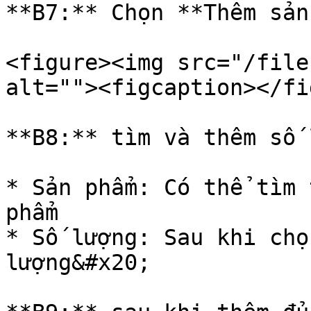
**B7:** Chọn **Thêm sản
<figure><img src="/file
alt=""><figcaption></fi
**B8:** tìm và thêm số 
* Sản phẩm: Có thể tìm 
phẩm

* Số lượng: Sau khi chọ
lượng&#x20;
