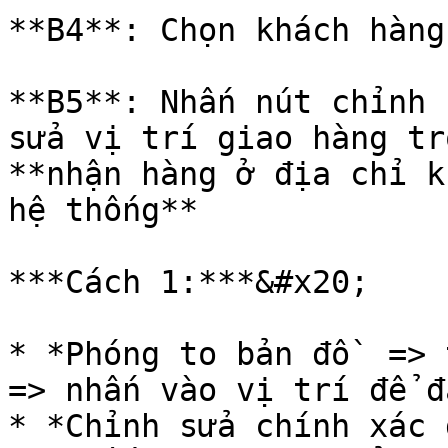
**B4**: Chọn khách hàng
**B5**: Nhấn nút chỉnh 
sửa vị trí giao hàng tr
**nhận hàng ở địa chỉ k
hệ thống**

***Cách 1:***&#x20;

* *Phóng to bản đồ  => 
=> nhấn vào vị trí để đ
* *Chỉnh sửa chính xác 