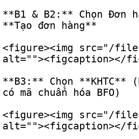
**B1 & B2:** Chọn Đơn h
**Tạo đơn hàng**

<figure><img src="/file
alt=""><figcaption></fi
**B3:** Chọn **KHTC** (
có mã chuẩn hóa BFO)

<figure><img src="/file
alt=""><figcaption></fi