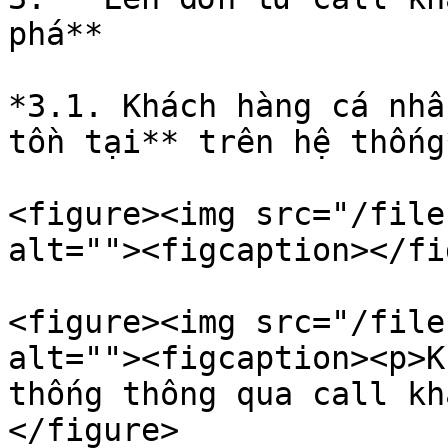
phá**

*3.1. Khách hàng cá nhâ
tồn tại** trên hệ thống*
<figure><img src="/file
alt=""><figcaption></fi
<figure><img src="/file
alt=""><figcaption><p>K
thống thông qua call kh
</figure>
