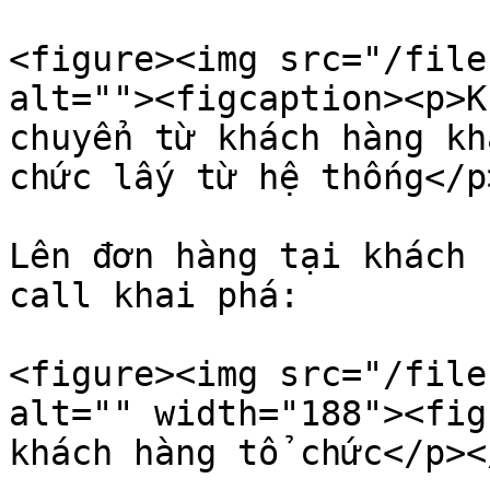
<figure><img src="/file
alt=""><figcaption><p>K
chuyển từ khách hàng kh
chức lấy từ hệ thống</p
Lên đơn hàng tại khách 
call khai phá:

<figure><img src="/file
alt="" width="188"><fig
khách hàng tổ chức</p><