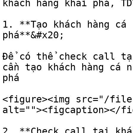
khách hàng khai phá, TD
1. **Tạo khách hàng cá 
phá**&#x20;

Để có thể check call tạ
cần tạo khách hàng cá n
phá

<figure><img src="/file
alt=""><figcaption></fi
2. **Check call tại khá