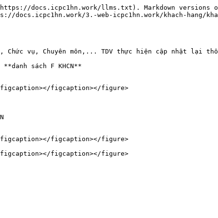
https://docs.icpc1hn.work/llms.txt). Markdown versions o
s://docs.icpc1hn.work/3.-web-icpc1hn.work/khach-hang/kha
, Chức vụ, Chuyên môn,... TDV thực hiện cập nhật lại thô
 **danh sách F KHCN**

figcaption></figcaption></figure>

N

figcaption></figcaption></figure>
