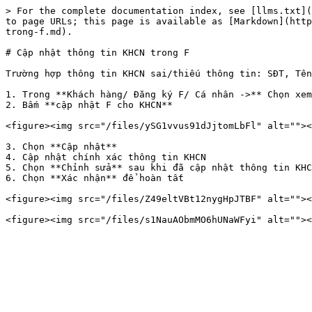
> For the complete documentation index, see [llms.txt](
to page URLs; this page is available as [Markdown](http
trong-f.md).

# Cập nhật thông tin KHCN trong F

Trường hợp thông tin KHCN sai/thiếu thông tin: SĐT, Tên
1. Trong **Khách hàng/ Đăng ký F/ Cá nhân ->** Chọn xem
2. Bấm **cập nhật F cho KHCN**

<figure><img src="/files/ySG1vvus91dJjtomLbFl" alt=""><
3. Chọn **Cập nhật**

4. Cập nhật chính xác thông tin KHCN

5. Chọn **Chỉnh sửa** sau khi đã cập nhật thông tin KHC
6. Chọn **Xác nhận** để hoàn tất

<figure><img src="/files/Z49eltVBt12nygHpJTBF" alt=""><