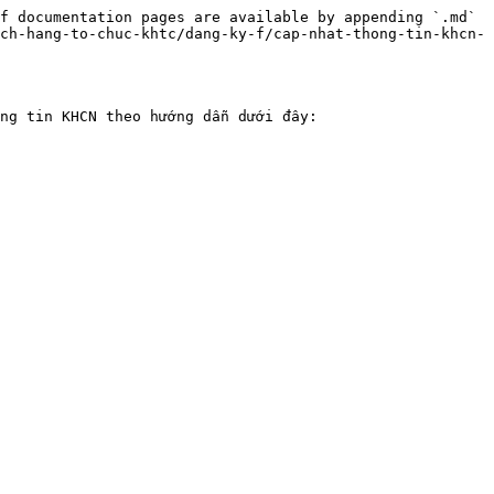
f documentation pages are available by appending `.md` 
ch-hang-to-chuc-khtc/dang-ky-f/cap-nhat-thong-tin-khcn-
ng tin KHCN theo hướng dẫn dưới đây:
