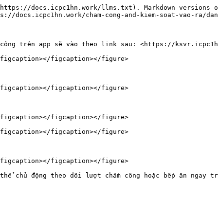
https://docs.icpc1hn.work/llms.txt). Markdown versions o
s://docs.icpc1hn.work/cham-cong-and-kiem-soat-vao-ra/dan
công trên app sẽ vào theo link sau: <https://ksvr.icpc1h
figcaption></figcaption></figure>

figcaption></figcaption></figure>

figcaption></figcaption></figure>

figcaption></figcaption></figure>

figcaption></figcaption></figure>
