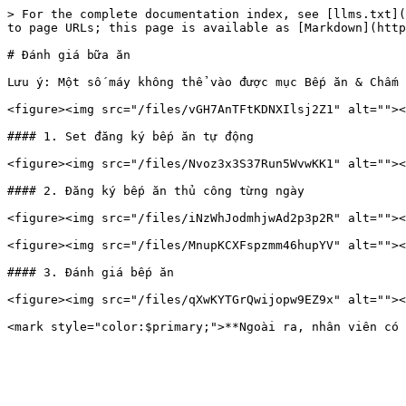
> For the complete documentation index, see [llms.txt](
to page URLs; this page is available as [Markdown](http
# Đánh giá bữa ăn

Lưu ý: Một số máy không thể vào được mục Bếp ăn & Chấm 
<figure><img src="/files/vGH7AnTFtKDNXIlsj2Z1" alt=""><
#### 1. Set đăng ký bếp ăn tự động

<figure><img src="/files/Nvoz3x3S37Run5WvwKK1" alt=""><
#### 2. Đăng ký bếp ăn thủ công từng ngày

<figure><img src="/files/iNzWhJodmhjwAd2p3p2R" alt=""><
<figure><img src="/files/MnupKCXFspzmm46hupYV" alt=""><
#### 3. Đánh giá bếp ăn

<figure><img src="/files/qXwKYTGrQwijopw9EZ9x" alt=""><