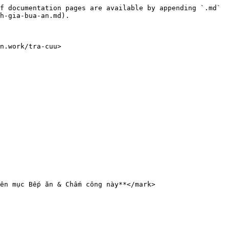
f documentation pages are available by appending `.md` 
h-gia-bua-an.md).

n.work/tra-cuu>
